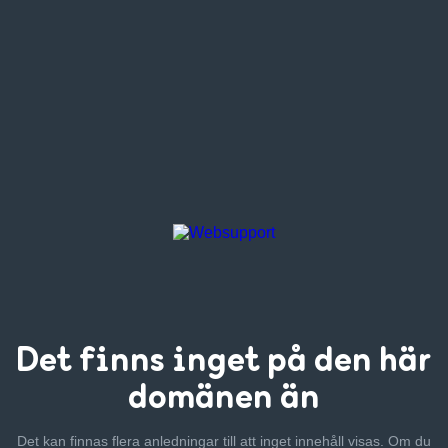
Det finns inget
på den här
domänen än
Det kan finnas flera anledningar till att inget innehåll visas. Om
du