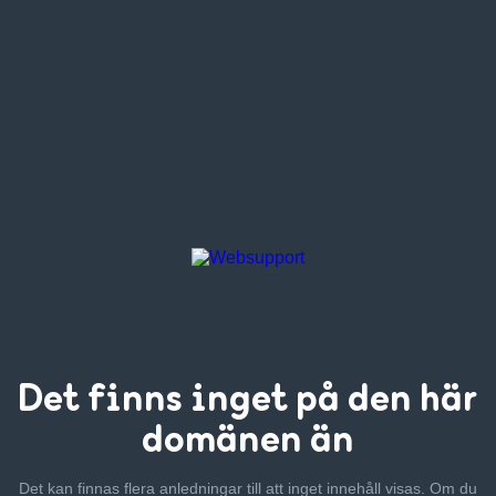
Det finns inget
på den här
domänen än
Det kan finnas flera anledningar till att inget innehåll visas. Om
du