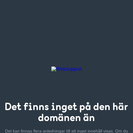
Det finns inget
på den här
domänen än
Det kan finnas flera anledningar till att inget innehåll visas. Om
du