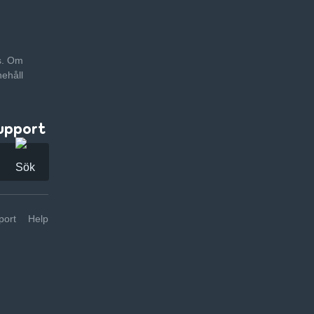
as. Om
nehåll
upport
ort
Help