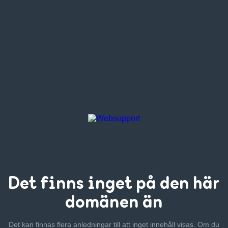
Det finns inget
på den här
domänen än
Det kan finnas flera anledningar till att inget innehåll visas. Om
du