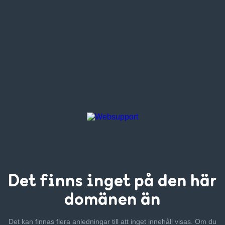
Det finns inget
på den här
domänen än
Det kan finnas flera anledningar till att inget innehåll visas. Om
du