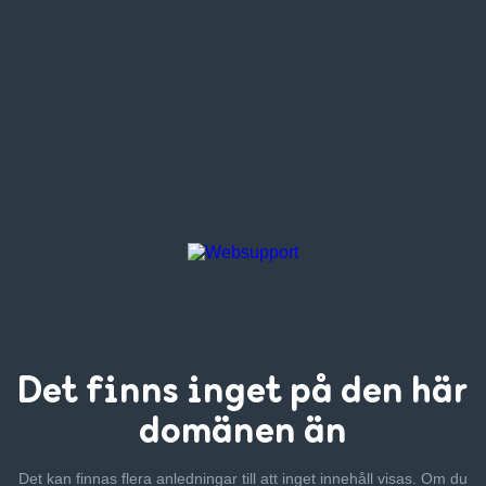
Det finns inget
på den här
domänen än
Det kan finnas flera anledningar till att inget innehåll visas. Om
du